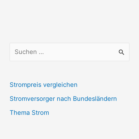
S
u
c
Strompreis vergleichen
h
e
Stromversorger nach Bundesländern
n
Thema Strom
n
a