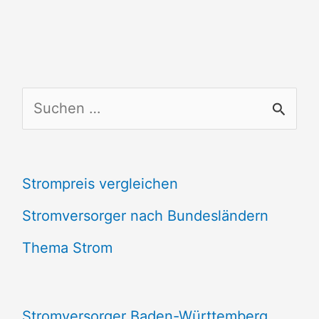
S
u
c
Strompreis vergleichen
h
e
Stromversorger nach Bundesländern
n
Thema Strom
n
a
Stromversorger Baden-Württemberg