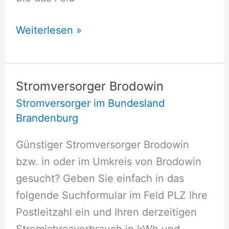
Stromversorger
Weiterlesen »
Brandenburg
an
der
Stromversorger Brodowin
Havel
Stromversorger im Bundesland
Brandenburg
Günstiger Stromversorger Brodowin
bzw. in oder im Umkreis von Brodowin
gesucht? Geben Sie einfach in das
folgende Suchformular im Feld PLZ Ihre
Postleitzahl ein und Ihren derzeitigen
Stromjahresverbrauch in kWh und