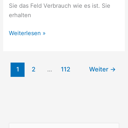
Sie das Feld Verbrauch wie es ist. Sie
erhalten
Stromversorger
Weiterlesen »
Cumlosen
1
2
…
112
Weiter
→