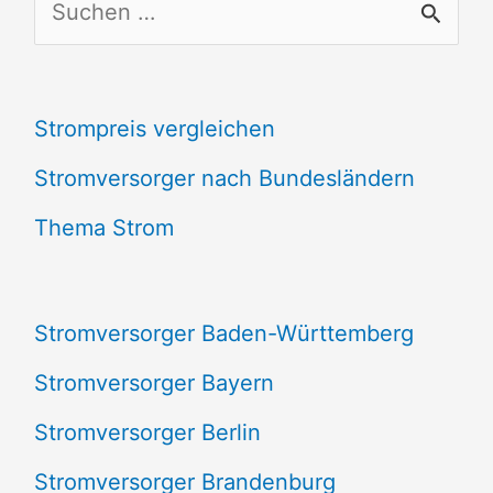
S
u
c
Strompreis vergleichen
h
e
Stromversorger nach Bundesländern
n
Thema Strom
n
a
Stromversorger Baden-Württemberg
c
Stromversorger Bayern
h
Stromversorger Berlin
:
Stromversorger Brandenburg