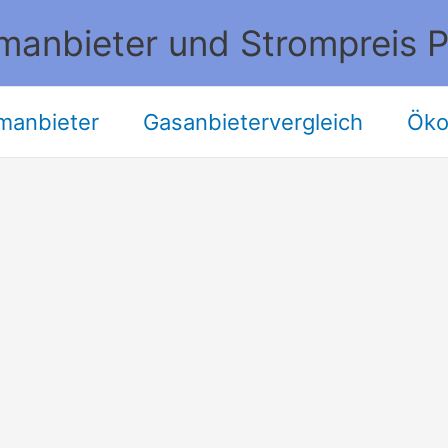
manbieter und Strompreis P
manbieter
Gasanbietervergleich
Öko