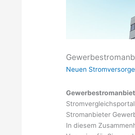
Gewerbestromanbi
Neuen Stromversorger
Gewerbestromanbie
Stromvergleichsporta
Stromanbieter Gewer
In diesem Zusammenh