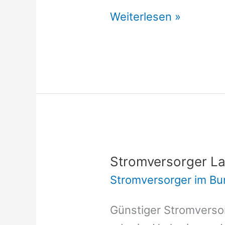
Stromversorger
Weiterlesen »
Kruft
Stromversorger L
Stromversorger im Bu
Günstiger Stromverso