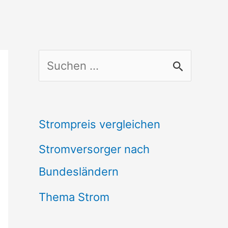
S
u
c
Strompreis vergleichen
h
Stromversorger nach
e
Bundesländern
n
n
Thema Strom
a