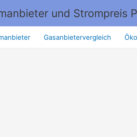
manbieter und Strompreis P
manbieter
Gasanbietervergleich
Öko