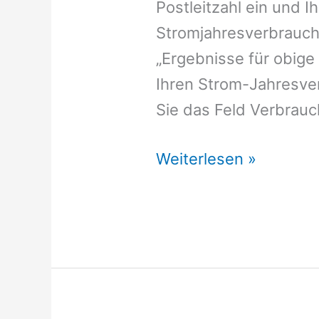
Postleitzahl ein und I
Stromjahresverbrauch 
„Ergebnisse für obige
Ihren Strom-Jahresver
Sie das Feld Verbrauch
Stromversorger
Weiterlesen »
Kraam