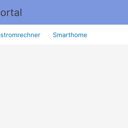
ortal
stromrechner
Smarthome