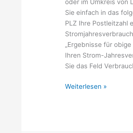
oder im Umkreis von
Sie einfach in das fo
PLZ Ihre Postleitzahl 
Stromjahresverbrauch 
„Ergebnisse für obige
Ihren Strom-Jahresver
Sie das Feld Verbrauch
Stromversorger
Weiterlesen »
Lambertsberg