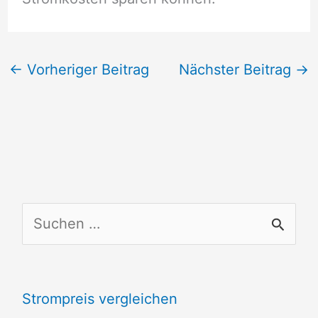
←
Vorheriger Beitrag
Nächster Beitrag
→
S
u
c
Strompreis vergleichen
h