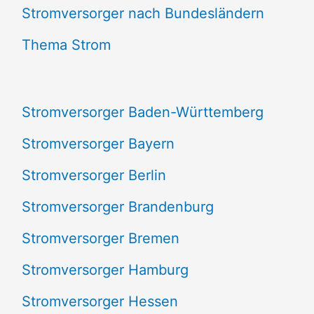
e
Stromversorger nach Bundesländern
n
Thema Strom
n
a
Stromversorger Baden-Württemberg
c
Stromversorger Bayern
h
Stromversorger Berlin
:
Stromversorger Brandenburg
Stromversorger Bremen
Stromversorger Hamburg
Stromversorger Hessen