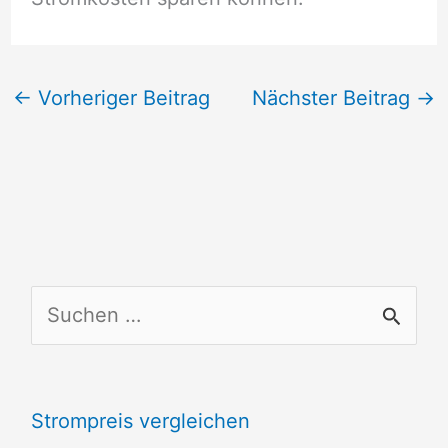
←
Vorheriger Beitrag
Nächster Beitrag
→
S
u
c
Strompreis vergleichen
h