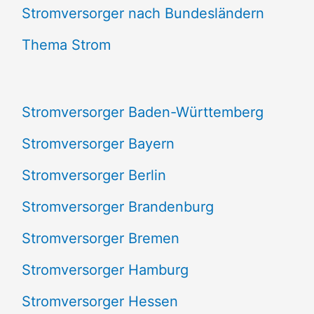
e
Stromversorger nach Bundesländern
n
Thema Strom
n
a
Stromversorger Baden-Württemberg
c
Stromversorger Bayern
h
Stromversorger Berlin
:
Stromversorger Brandenburg
Stromversorger Bremen
Stromversorger Hamburg
Stromversorger Hessen