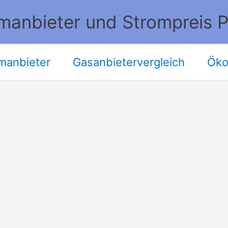
manbieter und Strompreis P
manbieter
Gasanbietervergleich
Öko