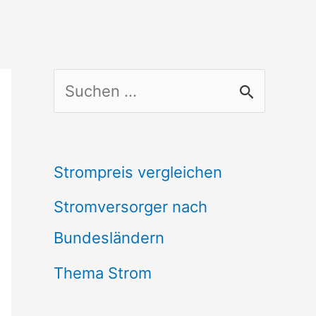
S
u
c
Strompreis vergleichen
h
Stromversorger nach
e
Bundesländern
n
n
Thema Strom
a