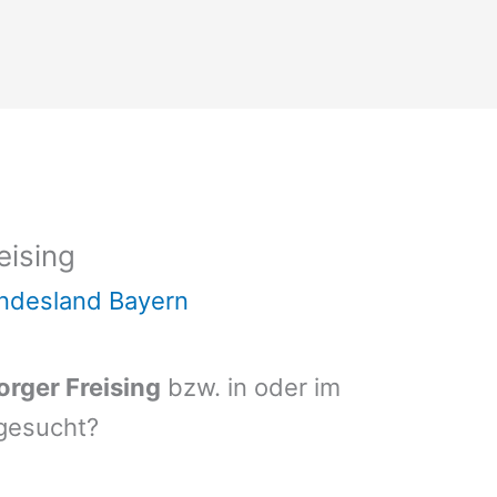
eising
ndesland Bayern
rger Freising
bzw. in oder im
 gesucht?