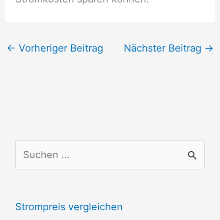
←
Vorheriger Beitrag
Nächster Beitrag
→
S
u
c
Strompreis vergleichen
h