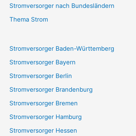
e
Stromversorger nach Bundesländern
n
Thema Strom
n
a
Stromversorger Baden-Württemberg
c
Stromversorger Bayern
h
Stromversorger Berlin
:
Stromversorger Brandenburg
Stromversorger Bremen
Stromversorger Hamburg
Stromversorger Hessen