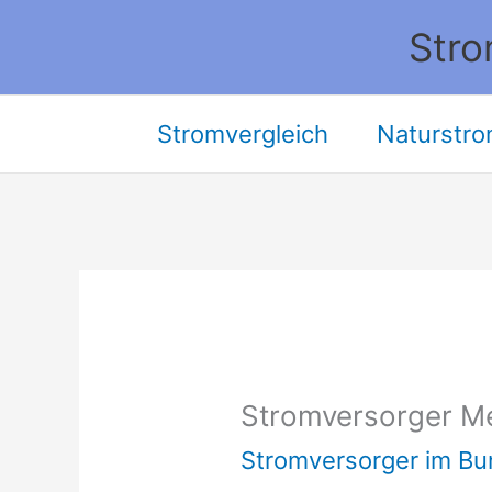
Zum
Stro
Inhalt
springen
Stromvergleich
Naturstro
Stromversorger M
Stromversorger im Bu