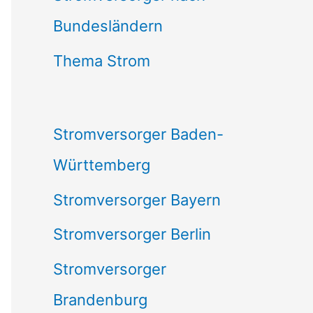
Bundesländern
n
n
Thema Strom
a
c
Stromversorger Baden-
h
Württemberg
:
Stromversorger Bayern
Stromversorger Berlin
Stromversorger
Brandenburg