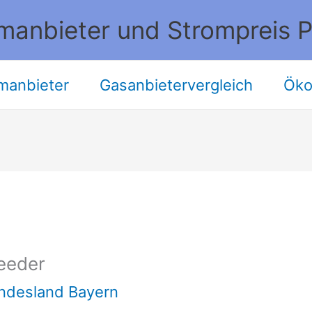
manbieter und Strompreis P
manbieter
Gasanbietervergleich
Öko
eeder
ndesland Bayern