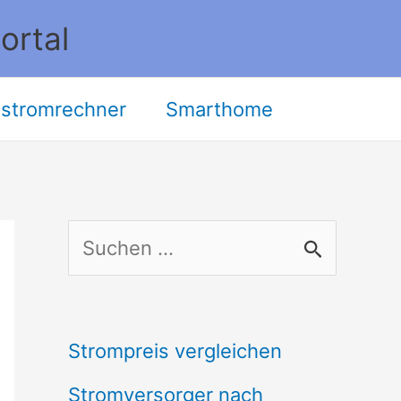
ortal
stromrechner
Smarthome
S
u
c
Strompreis vergleichen
h
Stromversorger nach
e