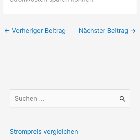
←
Vorheriger Beitrag
Nächster Beitrag
→
S
u
c
Strompreis vergleichen
h