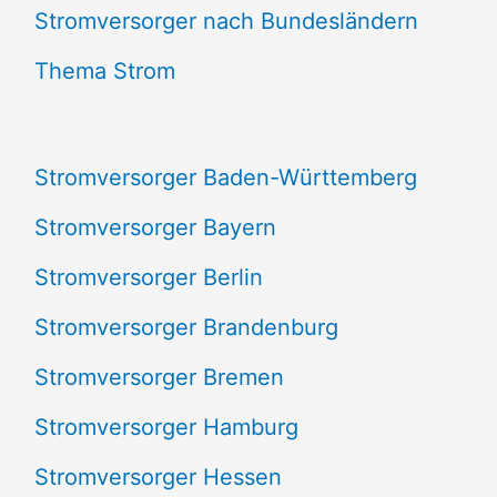
e
Stromversorger nach Bundesländern
n
Thema Strom
n
a
Stromversorger Baden-Württemberg
c
Stromversorger Bayern
h
Stromversorger Berlin
:
Stromversorger Brandenburg
Stromversorger Bremen
Stromversorger Hamburg
Stromversorger Hessen