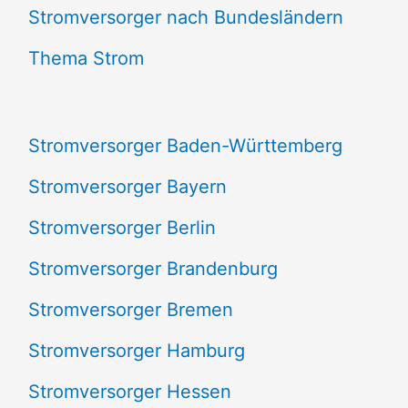
e
Stromversorger nach Bundesländern
n
Thema Strom
n
a
Stromversorger Baden-Württemberg
c
Stromversorger Bayern
h
Stromversorger Berlin
:
Stromversorger Brandenburg
Stromversorger Bremen
Stromversorger Hamburg
Stromversorger Hessen