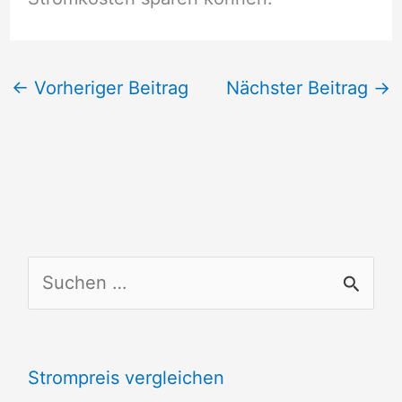
←
Vorheriger Beitrag
Nächster Beitrag
→
S
u
c
Strompreis vergleichen
h