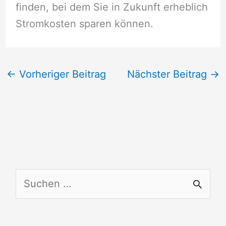
finden, bei dem Sie in Zukunft erheblich
Stromkosten sparen können.
←
Vorheriger Beitrag
Nächster Beitrag
→
S
u
c