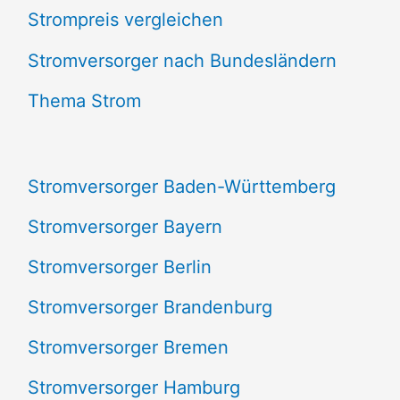
Strompreis vergleichen
h
e
Stromversorger nach Bundesländern
n
Thema Strom
n
a
Stromversorger Baden-Württemberg
c
Stromversorger Bayern
h
Stromversorger Berlin
:
Stromversorger Brandenburg
Stromversorger Bremen
Stromversorger Hamburg