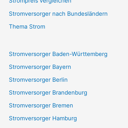
Strompreis vergleichen
h
e
Stromversorger nach Bundesländern
n
Thema Strom
n
a
Stromversorger Baden-Württemberg
c
Stromversorger Bayern
h
Stromversorger Berlin
:
Stromversorger Brandenburg
Stromversorger Bremen
Stromversorger Hamburg