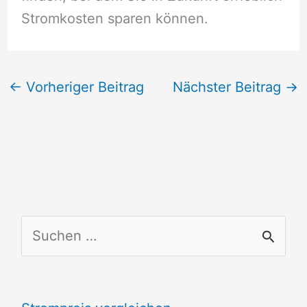
Stromkosten sparen können.
←
Vorheriger Beitrag
Nächster Beitrag
→
S
u
c