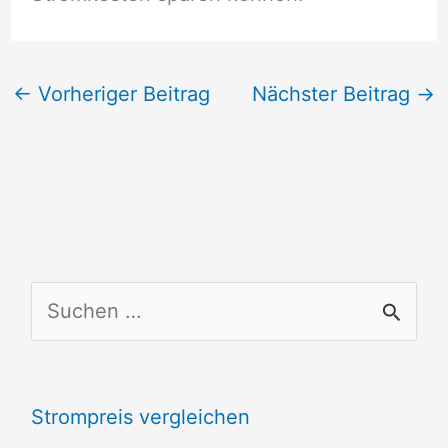
←
Vorheriger Beitrag
Nächster Beitrag
→
S
u
c
Strompreis vergleichen
h