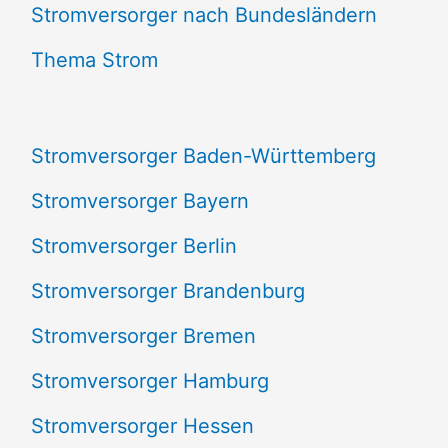
e
Stromversorger nach Bundesländern
n
Thema Strom
n
a
Stromversorger Baden-Württemberg
c
Stromversorger Bayern
h
Stromversorger Berlin
:
Stromversorger Brandenburg
Stromversorger Bremen
Stromversorger Hamburg
Stromversorger Hessen