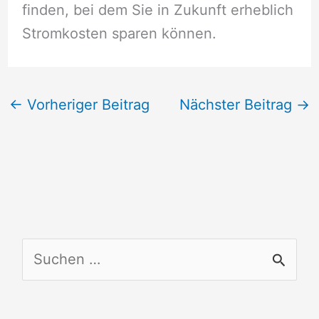
finden, bei dem Sie in Zukunft erheblich
Stromkosten sparen können.
←
Vorheriger Beitrag
Nächster Beitrag
→
S
u
c