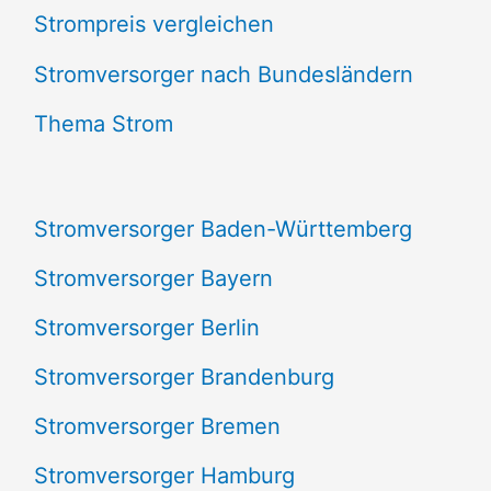
Strompreis vergleichen
h
e
Stromversorger nach Bundesländern
n
Thema Strom
n
a
Stromversorger Baden-Württemberg
c
Stromversorger Bayern
h
Stromversorger Berlin
:
Stromversorger Brandenburg
Stromversorger Bremen
Stromversorger Hamburg