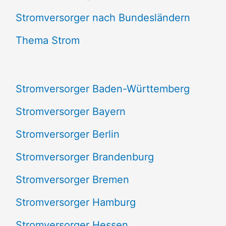
e
Stromversorger nach Bundesländern
n
Thema Strom
n
a
Stromversorger Baden-Württemberg
c
Stromversorger Bayern
h
Stromversorger Berlin
:
Stromversorger Brandenburg
Stromversorger Bremen
Stromversorger Hamburg
Stromversorger Hessen