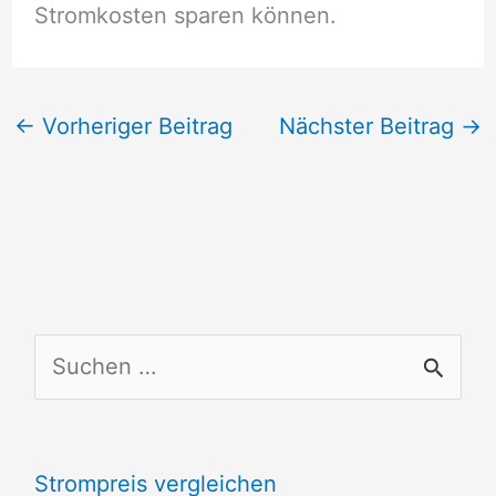
Stromkosten sparen können.
←
Vorheriger Beitrag
Nächster Beitrag
→
S
u
c
Strompreis vergleichen
h