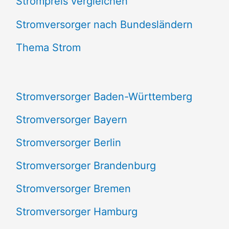
Strompreis vergleichen
h
e
Stromversorger nach Bundesländern
n
Thema Strom
n
a
Stromversorger Baden-Württemberg
c
Stromversorger Bayern
h
Stromversorger Berlin
:
Stromversorger Brandenburg
Stromversorger Bremen
Stromversorger Hamburg