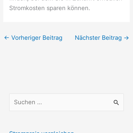
Stromkosten sparen können.
←
Vorheriger Beitrag
Nächster Beitrag
→
S
u
c