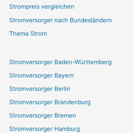
Strompreis vergleichen
h
e
Stromversorger nach Bundesländern
n
Thema Strom
n
a
Stromversorger Baden-Württemberg
c
Stromversorger Bayern
h
Stromversorger Berlin
:
Stromversorger Brandenburg
Stromversorger Bremen
Stromversorger Hamburg