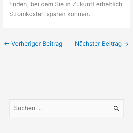
finden, bei dem Sie in Zukunft erheblich
Stromkosten sparen können.
←
Vorheriger Beitrag
Nächster Beitrag
→
S
u
c