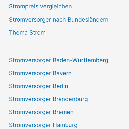
Strompreis vergleichen
h
e
Stromversorger nach Bundesländern
n
Thema Strom
n
a
Stromversorger Baden-Württemberg
c
Stromversorger Bayern
h
Stromversorger Berlin
:
Stromversorger Brandenburg
Stromversorger Bremen
Stromversorger Hamburg