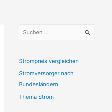
S
u
c
Strompreis vergleichen
h
Stromversorger nach
e
Bundesländern
n
n
Thema Strom
a