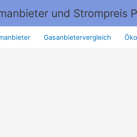
manbieter und Strompreis P
manbieter
Gasanbietervergleich
Öko