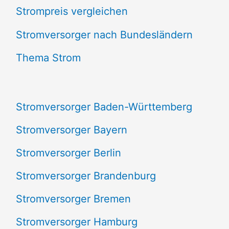
Strompreis vergleichen
h
e
Stromversorger nach Bundesländern
n
Thema Strom
n
a
Stromversorger Baden-Württemberg
c
Stromversorger Bayern
h
Stromversorger Berlin
:
Stromversorger Brandenburg
Stromversorger Bremen
Stromversorger Hamburg