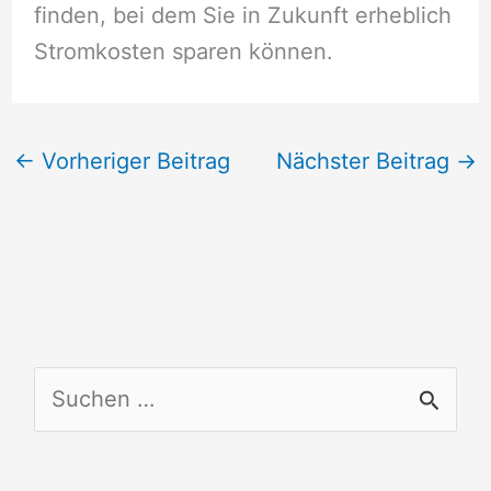
finden, bei dem Sie in Zukunft erheblich
Stromkosten sparen können.
←
Vorheriger Beitrag
Nächster Beitrag
→
S
u
c