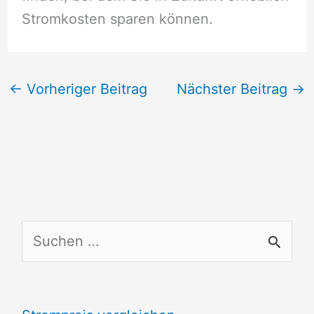
Stromkosten sparen können.
←
Vorheriger Beitrag
Nächster Beitrag
→
S
u
c