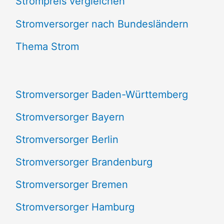
Strompreis vergleichen
h
e
Stromversorger nach Bundesländern
n
Thema Strom
n
a
Stromversorger Baden-Württemberg
c
Stromversorger Bayern
h
Stromversorger Berlin
:
Stromversorger Brandenburg
Stromversorger Bremen
Stromversorger Hamburg