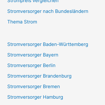
Strompreis vergleichen
h
e
Stromversorger nach Bundesländern
n
Thema Strom
n
a
Stromversorger Baden-Württemberg
c
Stromversorger Bayern
h
Stromversorger Berlin
:
Stromversorger Brandenburg
Stromversorger Bremen
Stromversorger Hamburg