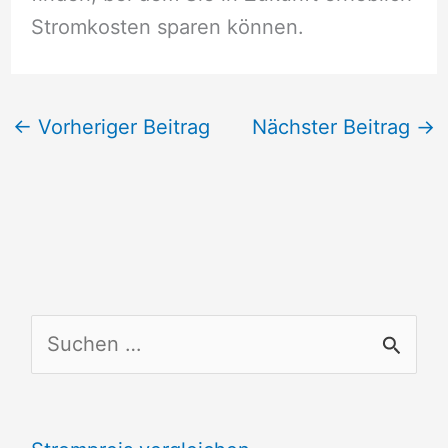
Stromkosten sparen können.
←
Vorheriger Beitrag
Nächster Beitrag
→
S
u
c