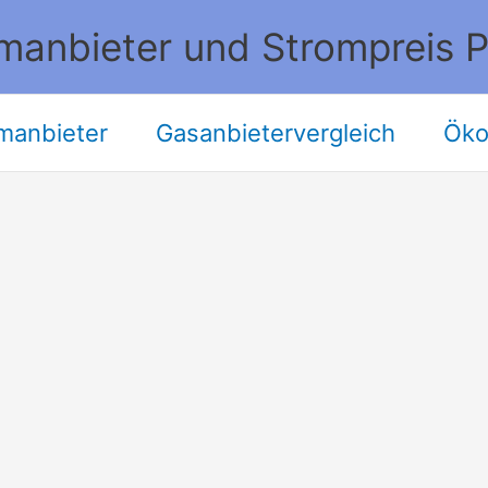
manbieter und Strompreis P
manbieter
Gasanbietervergleich
Öko