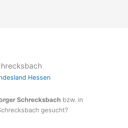
chrecksbach
undesland Hessen
orger Schrecksbach
bzw. in
Schrecksbach gesucht?