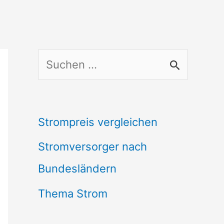
S
u
c
Strompreis vergleichen
h
Stromversorger nach
e
Bundesländern
n
n
Thema Strom
a