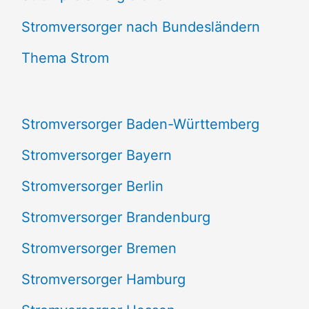
e
Stromversorger nach Bundesländern
n
Thema Strom
n
a
Stromversorger Baden-Württemberg
c
Stromversorger Bayern
h
Stromversorger Berlin
:
Stromversorger Brandenburg
Stromversorger Bremen
Stromversorger Hamburg