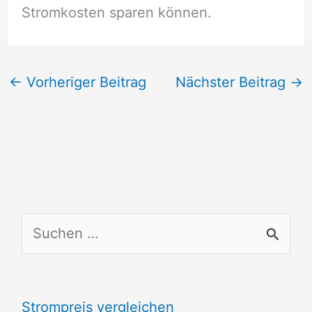
Stromkosten sparen können.
←
Vorheriger Beitrag
Nächster Beitrag
→
S
u
c
Strompreis vergleichen
h