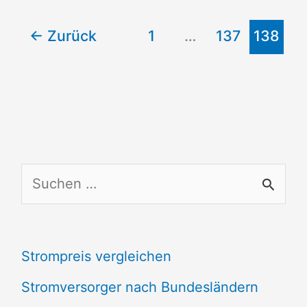
←
Zurück
1
…
137
138
S
u
c
Strompreis vergleichen
h
e
Stromversorger nach Bundesländern