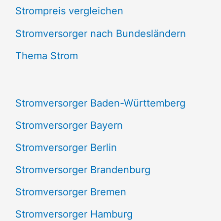
Strompreis vergleichen
h
e
Stromversorger nach Bundesländern
n
Thema Strom
n
a
Stromversorger Baden-Württemberg
c
Stromversorger Bayern
h
Stromversorger Berlin
:
Stromversorger Brandenburg
Stromversorger Bremen
Stromversorger Hamburg