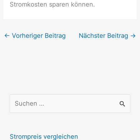
Stromkosten sparen können.
←
Vorheriger Beitrag
Nächster Beitrag
→
S
u
c
Strompreis vergleichen
h