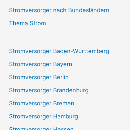
e
Stromversorger nach Bundesländern
n
Thema Strom
n
a
Stromversorger Baden-Württemberg
c
Stromversorger Bayern
h
Stromversorger Berlin
:
Stromversorger Brandenburg
Stromversorger Bremen
Stromversorger Hamburg
Stromversorger Hessen