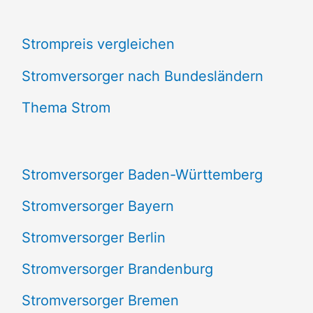
c
Strompreis vergleichen
h
e
Stromversorger nach Bundesländern
n
Thema Strom
n
a
Stromversorger Baden-Württemberg
c
Stromversorger Bayern
h
Stromversorger Berlin
:
Stromversorger Brandenburg
Stromversorger Bremen