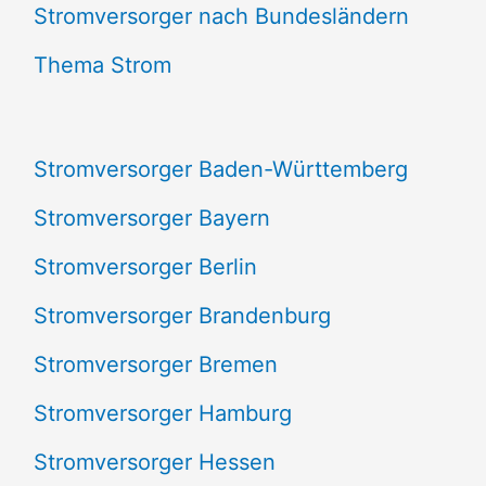
e
Stromversorger nach Bundesländern
n
Thema Strom
n
a
Stromversorger Baden-Württemberg
c
Stromversorger Bayern
h
Stromversorger Berlin
:
Stromversorger Brandenburg
Stromversorger Bremen
Stromversorger Hamburg
Stromversorger Hessen