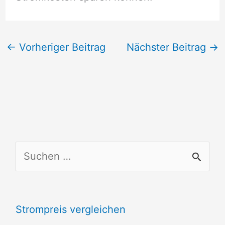
←
Vorheriger Beitrag
Nächster Beitrag
→
S
u
c
Strompreis vergleichen
h