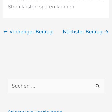
Stromkosten sparen können.
←
Vorheriger Beitrag
Nächster Beitrag
→
S
u
c