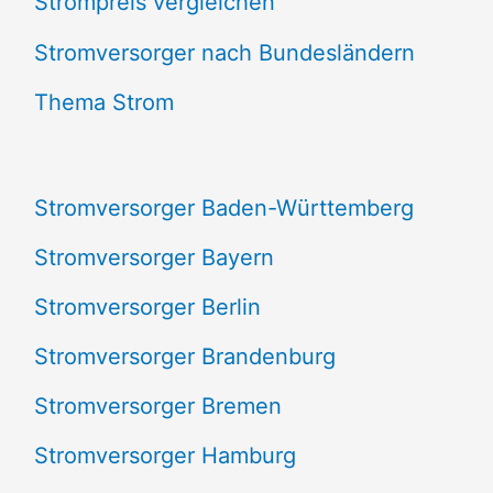
Strompreis vergleichen
h
e
Stromversorger nach Bundesländern
n
Thema Strom
n
a
Stromversorger Baden-Württemberg
c
Stromversorger Bayern
h
Stromversorger Berlin
:
Stromversorger Brandenburg
Stromversorger Bremen
Stromversorger Hamburg