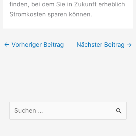
finden, bei dem Sie in Zukunft erheblich
Stromkosten sparen können.
←
Vorheriger Beitrag
Nächster Beitrag
→
S
u
c