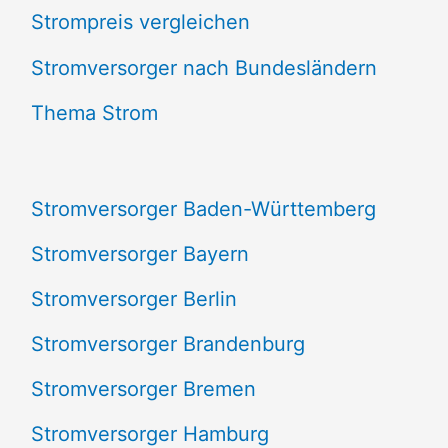
Strompreis vergleichen
h
e
Stromversorger nach Bundesländern
n
Thema Strom
n
a
Stromversorger Baden-Württemberg
c
Stromversorger Bayern
h
Stromversorger Berlin
:
Stromversorger Brandenburg
Stromversorger Bremen
Stromversorger Hamburg