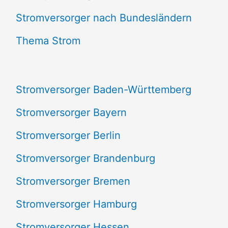
e
Stromversorger nach Bundesländern
n
Thema Strom
n
a
Stromversorger Baden-Württemberg
c
Stromversorger Bayern
h
Stromversorger Berlin
:
Stromversorger Brandenburg
Stromversorger Bremen
Stromversorger Hamburg
Stromversorger Hessen