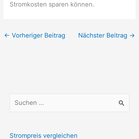
Stromkosten sparen können.
←
Vorheriger Beitrag
Nächster Beitrag
→
S
u
c
Strompreis vergleichen
h