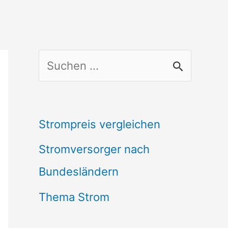
S
u
c
Strompreis vergleichen
h
Stromversorger nach
e
Bundesländern
n
n
Thema Strom
a