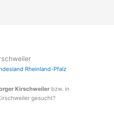
rschweiler
ndesland Rheinland-Pfalz
rger Kirschweiler
bzw. in
irschweiler gesucht?