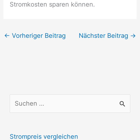
Stromkosten sparen können.
←
Vorheriger Beitrag
Nächster Beitrag
→
S
u
c
Strompreis vergleichen
h