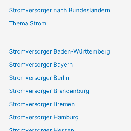
e
Stromversorger nach Bundesländern
n
Thema Strom
n
a
Stromversorger Baden-Württemberg
c
Stromversorger Bayern
h
Stromversorger Berlin
:
Stromversorger Brandenburg
Stromversorger Bremen
Stromversorger Hamburg
Stromversorger Hessen