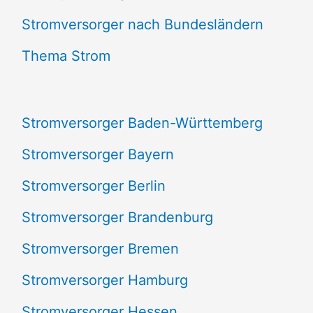
e
Stromversorger nach Bundesländern
n
Thema Strom
n
a
Stromversorger Baden-Württemberg
c
Stromversorger Bayern
h
Stromversorger Berlin
:
Stromversorger Brandenburg
Stromversorger Bremen
Stromversorger Hamburg
Stromversorger Hessen