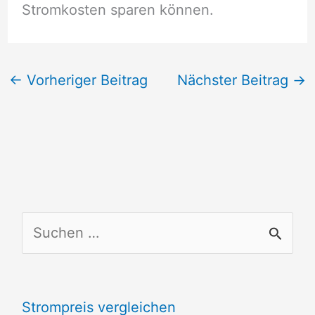
Stromkosten sparen können.
←
Vorheriger Beitrag
Nächster Beitrag
→
S
u
c
Strompreis vergleichen
h