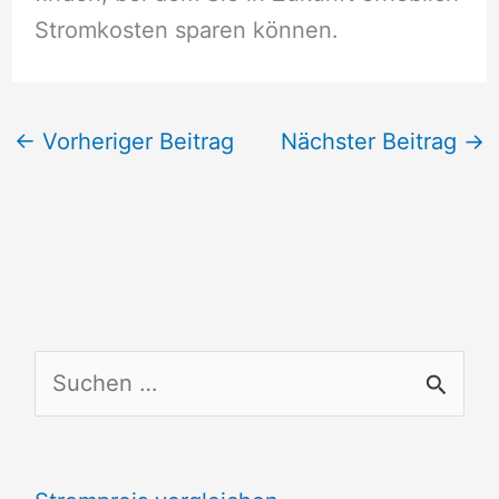
Stromkosten sparen können.
←
Vorheriger Beitrag
Nächster Beitrag
→
S
u
c