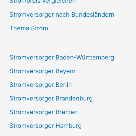
Strompreis vergleichen
h
e
Stromversorger nach Bundesländern
n
Thema Strom
n
a
Stromversorger Baden-Württemberg
c
Stromversorger Bayern
h
Stromversorger Berlin
:
Stromversorger Brandenburg
Stromversorger Bremen
Stromversorger Hamburg