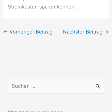
Stromkosten sparen können.
←
Vorheriger Beitrag
Nächster Beitrag
→
S
u
c