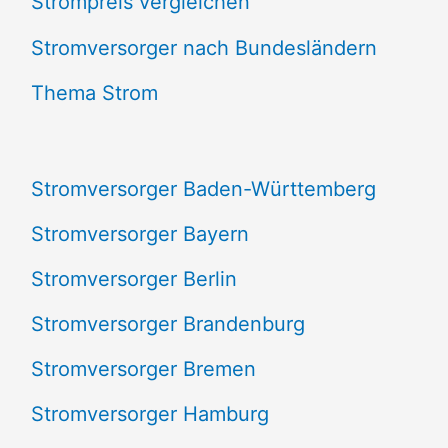
Strompreis vergleichen
h
e
Stromversorger nach Bundesländern
n
Thema Strom
n
a
Stromversorger Baden-Württemberg
c
Stromversorger Bayern
h
Stromversorger Berlin
:
Stromversorger Brandenburg
Stromversorger Bremen
Stromversorger Hamburg