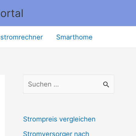
ortal
stromrechner
Smarthome
S
u
c
Strompreis vergleichen
h
Stromversorger nach
e