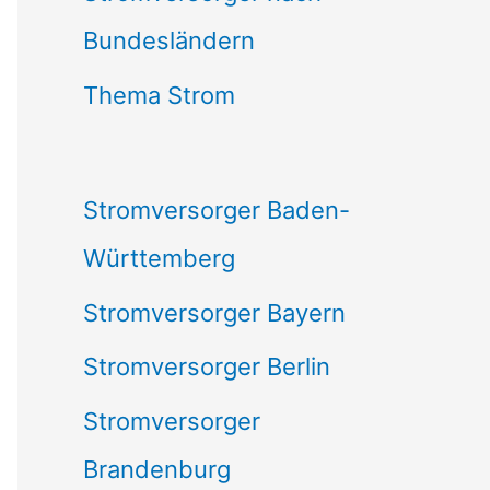
Bundesländern
n
n
Thema Strom
a
c
Stromversorger Baden-
h
Württemberg
:
Stromversorger Bayern
Stromversorger Berlin
Stromversorger
Brandenburg