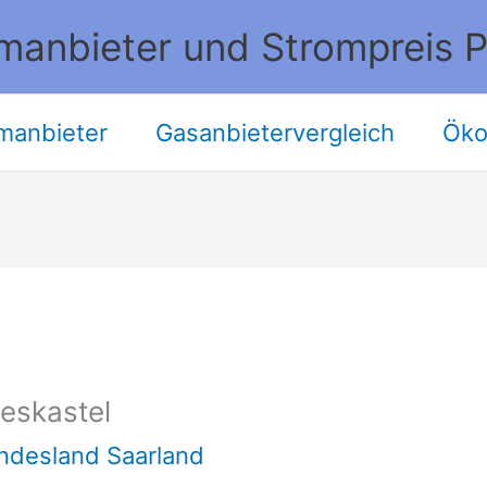
manbieter und Strompreis P
manbieter
Gasanbietervergleich
Öko
eskastel
ndesland Saarland