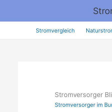
Zum
Stro
Inhalt
springen
Stromvergleich
Naturstro
Stromversorger Bli
Stromversorger im Bu