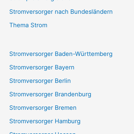
e
Stromversorger nach Bundesländern
n
Thema Strom
n
a
Stromversorger Baden-Württemberg
c
Stromversorger Bayern
h
Stromversorger Berlin
:
Stromversorger Brandenburg
Stromversorger Bremen
Stromversorger Hamburg