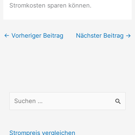
Stromkosten sparen können.
←
Vorheriger Beitrag
Nächster Beitrag
→
S
u
c
Strompreis vergleichen
h