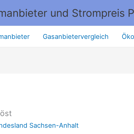
manbieter und Strompreis P
manbieter
Gasanbietervergleich
Öko
öst
ndesland Sachsen-Anhalt