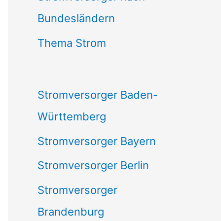
Bundesländern
n
n
Thema Strom
a
c
Stromversorger Baden-
h
Württemberg
:
Stromversorger Bayern
Stromversorger Berlin
Stromversorger
Brandenburg