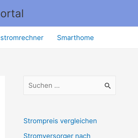
ortal
stromrechner
Smarthome
S
u
c
Strompreis vergleichen
h
Stromversorger nach
e