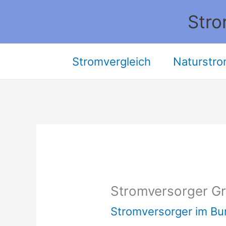
Zum
Stro
Inhalt
springen
Stromvergleich
Naturstro
Stromversorger Gr
Stromversorger im Bu