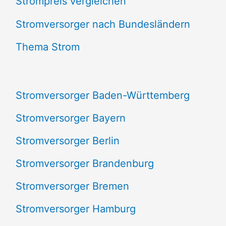
Strompreis vergleichen
h
e
Stromversorger nach Bundesländern
n
Thema Strom
n
a
Stromversorger Baden-Württemberg
c
Stromversorger Bayern
h
Stromversorger Berlin
:
Stromversorger Brandenburg
Stromversorger Bremen
Stromversorger Hamburg