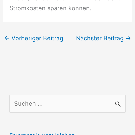
Stromkosten sparen können.
←
Vorheriger Beitrag
Nächster Beitrag
→
S
u
c