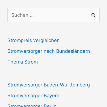
S
u
c
Strompreis vergleichen
h
e
Stromversorger nach Bundesländern
n
Thema Strom
n
a
Stromversorger Baden-Württemberg
c
Stromversorger Bayern
h
Stromversorger Berlin