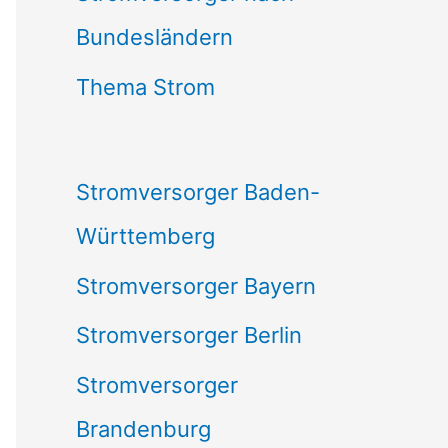
Bundesländern
n
n
Thema Strom
a
c
Stromversorger Baden-
h
Württemberg
:
Stromversorger Bayern
Stromversorger Berlin
Stromversorger
Brandenburg