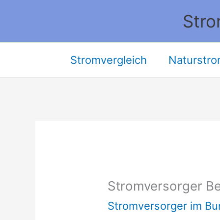
Zum
Stro
Inhalt
springen
Stromvergleich
Naturstro
Stromversorger Be
Stromversorger im B