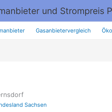
manbieter und Strompreis P
manbieter
Gasanbietervergleich
Öko
rnsdorf
undesland Sachsen