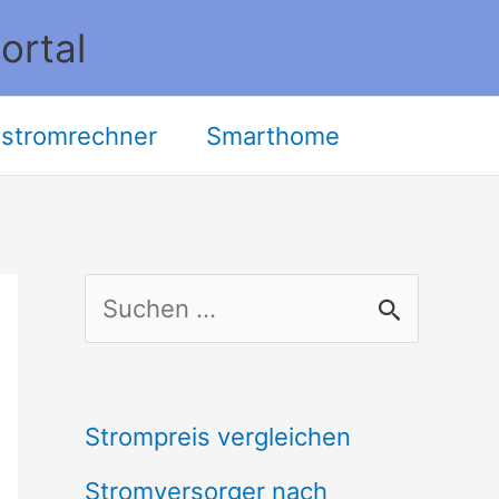
ortal
stromrechner
Smarthome
S
u
c
Strompreis vergleichen
h
Stromversorger nach
e