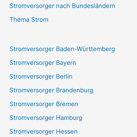
e
Stromversorger nach Bundesländern
n
Thema Strom
n
a
Stromversorger Baden-Württemberg
c
Stromversorger Bayern
h
Stromversorger Berlin
:
Stromversorger Brandenburg
Stromversorger Bremen
Stromversorger Hamburg
Stromversorger Hessen