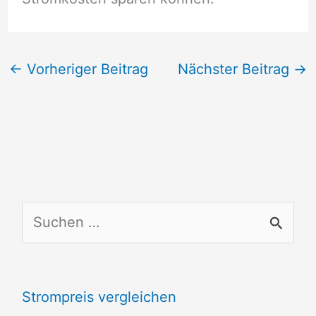
←
Vorheriger Beitrag
Nächster Beitrag
→
S
u
c
Strompreis vergleichen
h