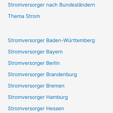
e
Stromversorger nach Bundesländern
n
Thema Strom
n
a
Stromversorger Baden-Württemberg
c
Stromversorger Bayern
h
Stromversorger Berlin
:
Stromversorger Brandenburg
Stromversorger Bremen
Stromversorger Hamburg
Stromversorger Hessen