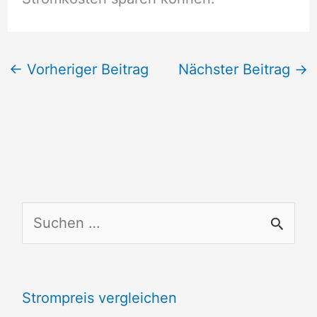
←
Vorheriger Beitrag
Nächster Beitrag
→
S
u
c
Strompreis vergleichen
h