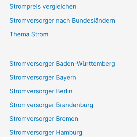
Strompreis vergleichen
h
e
Stromversorger nach Bundesländern
n
Thema Strom
n
a
Stromversorger Baden-Württemberg
c
Stromversorger Bayern
h
Stromversorger Berlin
:
Stromversorger Brandenburg
Stromversorger Bremen
Stromversorger Hamburg