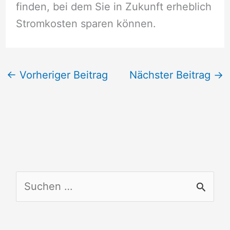
finden, bei dem Sie in Zukunft erheblich
Stromkosten sparen können.
←
Vorheriger Beitrag
Nächster Beitrag
→
S
u
c