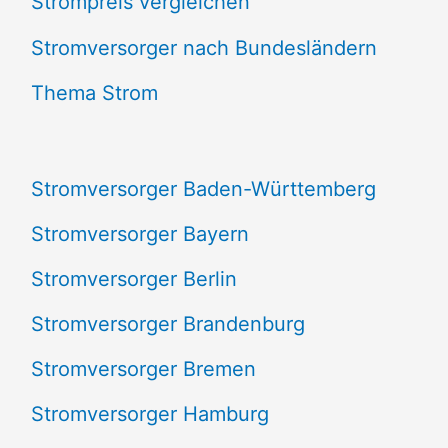
Strompreis vergleichen
h
e
Stromversorger nach Bundesländern
n
Thema Strom
n
a
Stromversorger Baden-Württemberg
c
Stromversorger Bayern
h
Stromversorger Berlin
:
Stromversorger Brandenburg
Stromversorger Bremen
Stromversorger Hamburg