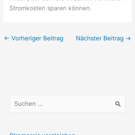
Stromkosten sparen können.
←
Vorheriger Beitrag
Nächster Beitrag
→
S
u
c