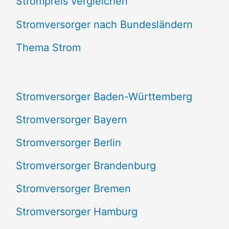
Strompreis vergleichen
h
e
Stromversorger nach Bundesländern
n
Thema Strom
n
a
Stromversorger Baden-Württemberg
c
Stromversorger Bayern
h
Stromversorger Berlin
:
Stromversorger Brandenburg
Stromversorger Bremen
Stromversorger Hamburg