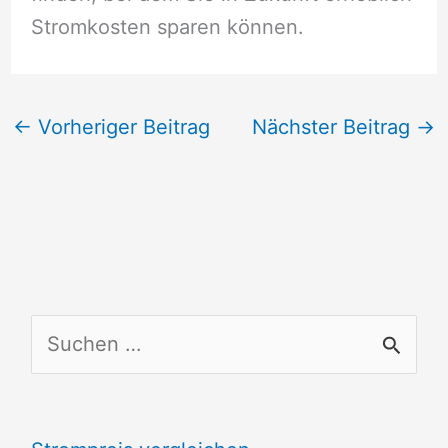
Stromkosten sparen können.
←
Vorheriger Beitrag
Nächster Beitrag
→
S
u
c